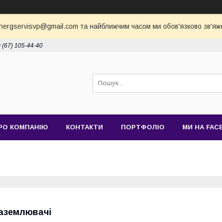
nergservisvp@gmail.com та найближчим часом ми обов'язково зв'яж
 (67) 105-44-40
РО КОМПАНІЮ
КОНТАКТИ
ПОРТФОЛІО
МИ НА FAC
аземлювачі