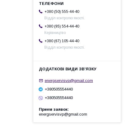
+380 (50) 555-44-40
Відділ контролю якості.
+380 (95) 554-44-40
Керівництво
+380 (67) 105-44-40
Відділ контролю якості.
energservisvp@gmail.com
+380505554440
+380505554440
Прием заявок
energservisvp@gmail.com