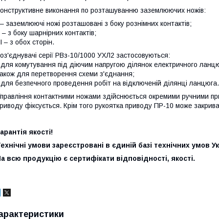
онструктивне виконання по розташуванню заземлюючих ножів:
 – заземлюючі ножі розташовані з боку рознімних контактів;
I – з боку шарнірних контактів;
II – з обох сторін.
оз'єднувачі серії РВз-10/1000 УХЛ2 застосовуються:
 для комутування під діючим напругою ділянок електричного ланцю
акож для перетворення схеми з'єднання;
 для безпечного проведення робіт на відключеній ділянці ланцюга.
правління контактними ножами здійснюється окремими ручними пр
риводу фіксується. Крім того рукоятка приводу ПР-10 може закрив
арантія якості!
ехнічні умови зареєстровані в єдиній базі технічних умов Ук
а всю продукцію є сертифікати відповідності, якості.
арактеристики