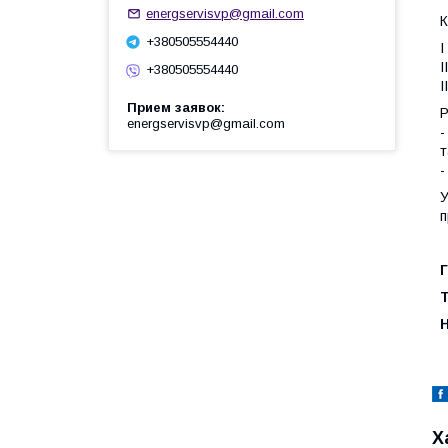
energservisvp@gmail.com
К
+380505554440
I
I
+380505554440
I
Прием заявок
Р
energservisvp@gmail.com
-
т
-
У
п
Г
Т
Н
Х