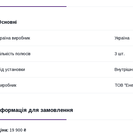
Основні
раїна виробник
Україна
ількість полюсів
3 шт.
ід установки
Внутрішн
иробник
ТОВ "Ене
нформація для замовлення
іна:
19 900 ₴