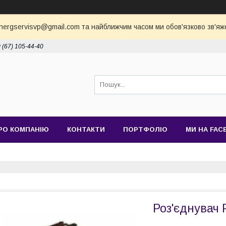
nergservisvp@gmail.com та найближчим часом ми обов'язково зв'яж
 (67) 105-44-40
РО КОМПАНІЮ
КОНТАКТИ
ПОРТФОЛІО
МИ НА FAC
Роз'єднувач 