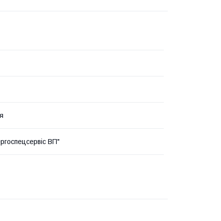
я
ргоспецсервіс ВП"