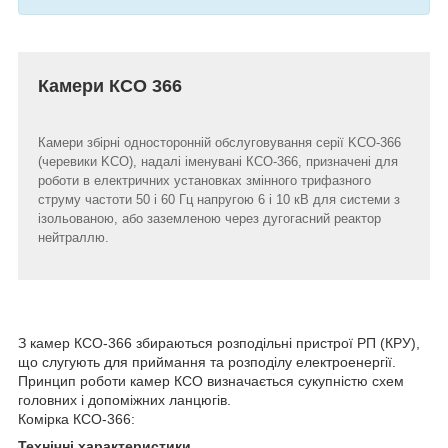
Камери КСО 366
Камери збірні односторонній обслуговування серії KCO-366
(черевики KCO), надалі іменувані КСО-366, призначені для
роботи в електричних установках змінного трифазного
струму частоти 50 і 60 Гц напругою 6 і 10 кВ для системи з
ізольованою, або заземленою через дугогасний реактор
нейтраллю.
З камер КСО-366 збираються розподільні пристрої РП (КРУ),
що слугують для приймання та розподілу електроенергії.
Принцип роботи камер КСО визначається сукупністю схем
головних і допоміжних ланцюгів.
Комірка КСО-366:
Технічні характеристики.