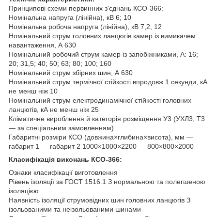
Принципові схеми первинних з'єднань КСО-366:
Номінальна напруга (лінійна), кВ 6; 10
Номінальна робоча напруга (лінійна), кВ 7,2; 12
Номінальний струм головних ланцюгів камер із вимикачем
навантаження, А 630
Номінальний робочий струм камер із запобіжниками, А: 16;
20; 31,5; 40; 50; 63; 80; 100; 160
Номінальний струм збірних шин, А 630
Номінальний струм термічної стійкості впродовж 1 секунди, кА
не менш ніж 10
Номінальний струм електродинамічної стійкості головних
ланцюгів, кА не менш ніж 25
Кліматичне вироблення й категорія розміщення У3 (УХЛ3, Т3
— за спеціальним замовленням)
Габаритні розміри КСО (довжина×глибина×висота), мм —
габарит 1 — габарит 2 1000×1000×2200 — 800×800×2000
Класифікація виконань КСО-366:
Ознаки класифікації виготовлення
Рівень ізоляції за ГОСТ 1516.1 З нормальною та полегшеною
ізоляцією
Наявність ізоляції струмовідних шин головних ланцюгів З
ізольованими та неізольованими шинами