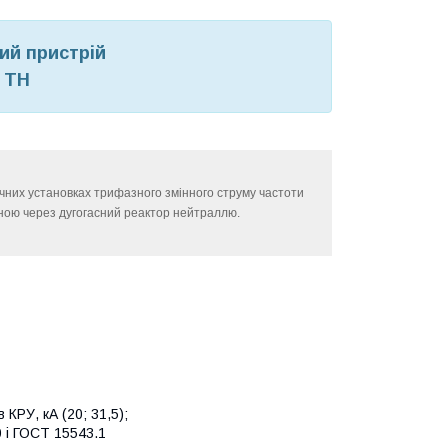
ий пристрій
а ТН
ичних установках трифазного змінного струму частоти
еною через дугогасний реактор нейтраллю.
КРУ, кА (20; 31,5);
 і ГОСТ 15543.1