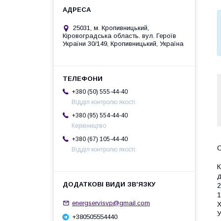
25031, м. Кропивницький,
Кіровоградська область. вул. Героїв
України 30/149, Кропивницький, Україна
+380 (50) 555-44-40
Відділ контролю якості.
+380 (95) 554-44-40
Керівництво
+380 (67) 105-44-40
С
Відділ контролю якості.
К
д
2
1
energservisvp@gmail.com
Х
У
+380505554440