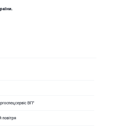
раїни.
ргоспецсервіс ВП"
й повітря