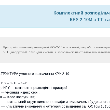
Комплектний розподільч
КРУ 2-10М з ТТ т
Пристрої комплектні розподільні КРУ-2-10 призначені для роботи в електр
50 Гц напругою 6 і 10 кВ для систем із ізольованою нейтраллю або заземл
ТРУКТУРА умовного позначення КРУ 2-10
 Р У – 2-10 –Х–У
е КРУ — комплектні розподільні пристрої;
 — умовний індекс серії;
0 — Клас напруги, кВ;
 — номінальний струм вимкнення шафи з вимикачем, вбудованого в 
 — Кліматичне виконання й категорія розміщення за ГОСТом 15150