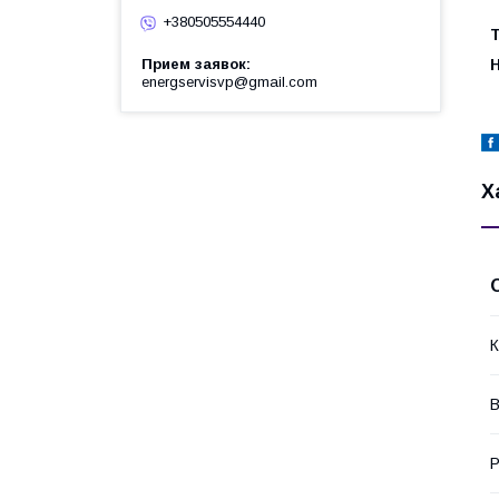
+380505554440
Т
Прием заявок
Н
energservisvp@gmail.com
Х
К
В
Р