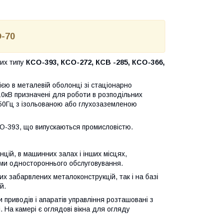
-70
них типу
КСО-393, КСО-272, КСВ -285, КСО-366,
єю в металевій оболонці зі стаціонарно
10кВ призначені для роботи в розподільних
50Гц з ізольованою або глухозаземленою
О-393, що випускаються промисловістю.
ій, в машинних залах і інших місцях,
ами одностороннього обслуговування.
их забарвлених металоконструкцій, так і на базі
й.
приводів і апаратів управління розташовані з
 На камері є оглядові вікна для огляду