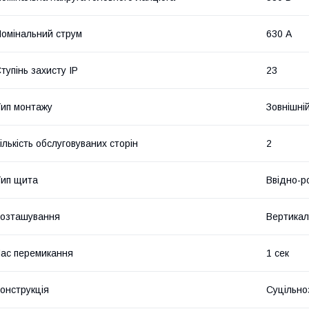
омінальний струм
630 А
тупінь захисту IP
23
ип монтажу
Зовнішні
ількість обслуговуваних сторін
2
ип щита
Ввідно-р
озташування
Вертикал
ас перемикання
1 сек
онструкція
Суцільно