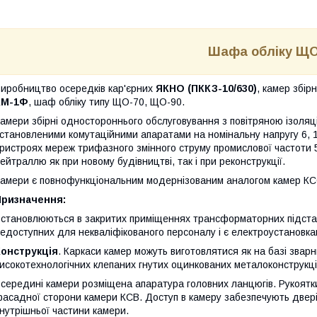
Шафа обліку ЩО
иробництво осередків кар'єрних
ЯКНО (ПККЗ-10/630)
, камер збір
КМ-1Ф
, шаф обліку типу ЩО-70, ЩО-90.
амери збірні одностороннього обслуговування з повітряною ізоляці
становленими комутаційними апаратами на номінальну напругу 6, 
ристроях мереж трифазного змінного струму промислової частоти 
ейтраллю як при новому будівництві, так і при реконструкції.
амери є повнофункціональним модернізованим аналогом камер КС
Призначення:
становлюються в закритих приміщеннях трансформаторних підстанц
едоступних для некваліфікованого персоналу і є електроустановк
Конструкція
. Каркаси камер можуть виготовлятися як на базі зварн
исокотехнологічних клепаних гнутих оцинкованих металоконструкці
середині камери розміщена апаратура головних ланцюгів. Рукоятки 
асадної сторони камери КСВ. Доступ в камеру забезпечують двері.
нутрішньої частини камери.