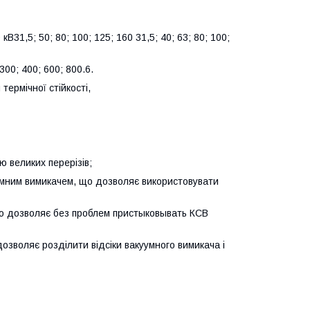
кВ31,5; 50; 80; 100; 125; 160 31,5; 40; 63; 80; 100;
00; 400; 600; 800.6.
термічної стійкості,
 великих перерізів;
куумним вимикачем, що дозволяє використовувати
 що дозволяє без проблем пристыковывать КСВ
зволяє розділити відсіки вакуумного вимикача і