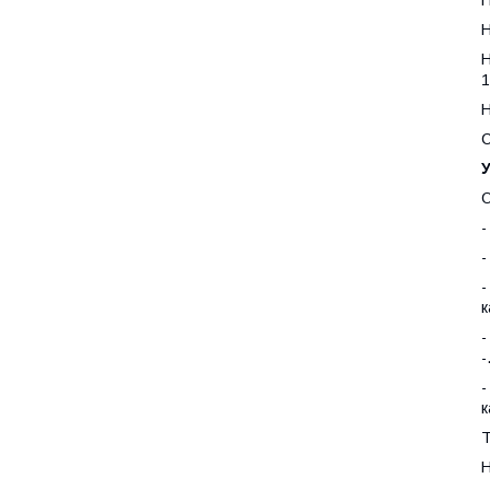
Н
Н
Н
1
Н
С
У
О
-
-
-
к
-
-
-
к
Т
Н