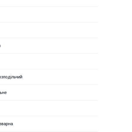
й
озподільчий
ьне
зварна