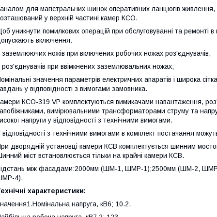
аналом для магістральних шинок оперативних ланцюгів живлення, л
озташований у верхній частині камер КСО.
об уникнути помилкових операцій при обслуговуванні та ремонті в 
опускають включення:
 заземлюючих ножів при включених робочих ножах роз'єднувачів;
 роз'єднувачів при ввімкнених заземлювальних ножах;
омінальні значення параметрів електричних апаратів і широка сіт
авдань у відповідності з вимогами замовника.
амери КСО-319 VP комплектуються вимикачами навантаження, роз
апобіжниками, вимірювальними трансформаторами струму та напру
исокої напруги у відповідності з технічними вимогами.
 відповідності з технічними вимогами в комплект постачання можуть
ри дворядній установці камери КСВ комплектується шинним мосто
инний міст встановлюється тільки на крайні камери КСВ.
ідстань між фасадами:2000мм (ШМ-1, ШМР-1);2500мм (ШМ-2, ШМР
МР-4).
ехнічні характеристики:
начення1.Номінальна напруга, кВ6; 10.2.