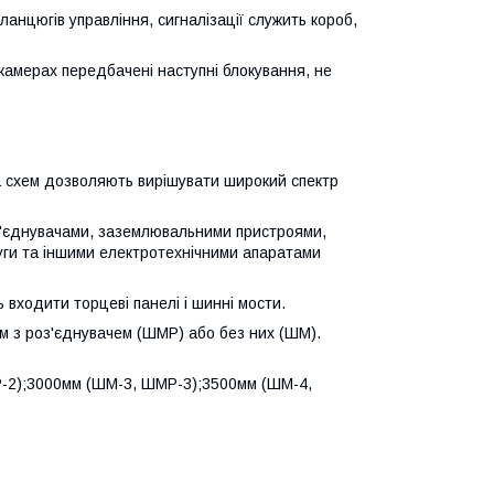
анцюгів управління, сигналізації служить короб,
камерах передбачені наступні блокування, не
ка схем дозволяють вирішувати широкий спектр
'єднувачами, заземлювальними пристроями,
ги та іншими електротехнічними апаратами
 входити торцеві панелі і шинні мости.
м з роз'єднувачем (ШМР) або без них (ШМ).
-2);3000мм (ШМ-3, ШМР-3);3500мм (ШМ-4,