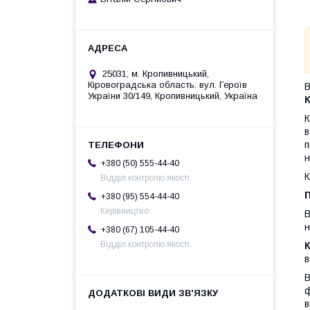
25031, м. Кропивницький,
Кіровоградська область. вул. Героїв
В
України 30/149, Кропивницький, Україна
К
в
п
н
+380 (50) 555-44-40
К
Відділ контролю якості.
+380 (95) 554-44-40
Керівництво
В
н
+380 (67) 105-44-40
Відділ контролю якості.
в
В
ф
в