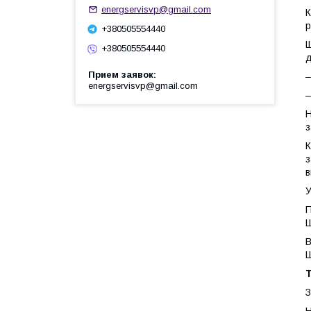
energservisvp@gmail.com
К
р
+380505554440
Щ
+380505554440
д
Прием заявок
–
energservisvp@gmail.com
–
Н
з
К
з
в
У
П
Ш
В
Ш
Т
З