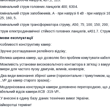
айбільша робоча напруга, кВ7,2; 123.
омінальний струм головних ланцюгів:400; 6304.
омінальний струм запобіжників, А - при напрузі 6 кВ - при напрузі 10 
25; 160, 5.
омінальний струм трансформатора струму, А50; 75; 100; 150; 200; 3
трум електродинамічної стійкості головних ланцюгів, кА51.7. Струм 
мови експлуатації
собливості конструктиву камер:
 Зручне розташування релейного відсіку;
 Велика ширина камер, що дозволяє без проблем комутувати кабелю
 Можливість установки високовольтного контактора в зв'язці з ва
амери для частого пуску двигунів, млинів, конвеєрів;
 Два види виконання збірної шини (горизонтальне і трикутником,
...VP до камер старого зразка);-
 Модернізована конструкція камери доповнено перегородкою, що до
абельний відсік камери.КСВ -319-VP..
У внесені в єдину базу даних технічних вимог України.
айкоротші терміни!