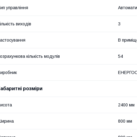
ип управління
Автомати
ількість виходів
3
астосування
В приміщ
озрахункова кількість модулів
54
иробник
ЕНЕРГОС
Габаритні розміри
исота
2400 мм
Ширина
800 мм