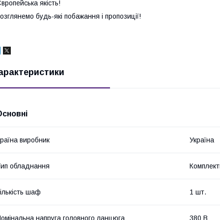
вропейська якість!
озглянемо будь-які побажання і пропозиції!
арактеристики
Основні
раїна виробник
Україна
ип обладнання
Комплект
ількість шаф
1 шт.
омінальна напруга головного ланцюга
380 В