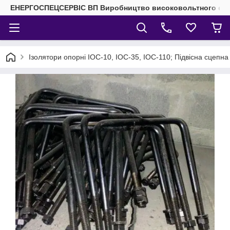
ЕНЕРГОСПЕЦСЕРВІС ВП Виробництво високовольтного елек
Ізолятори опорні ІОС-10, ІОС-35, ІОС-110; Підвісна сцепна