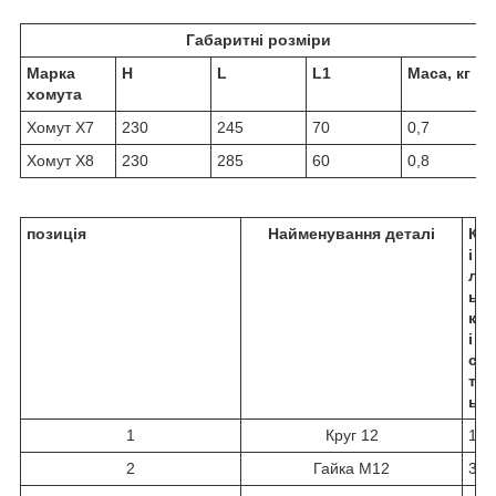
Габаритні розміри
Марка
H
L
L1
Маса, кг
хомута
Хомут Х7
230
245
70
0,7
Хомут Х8
230
285
60
0,8
позиція
Найменування деталі
К
і
л
ь
к
і
с
т
ь
1
Круг 12
1
2
Гайка М12
3