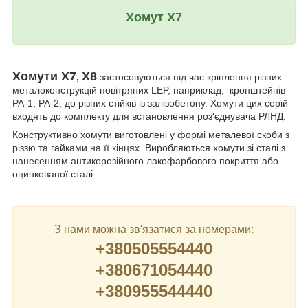
Хомут Х7
Хомути Х7
Х8
,
застосовуються під час кріплення різних
металоконструкцій повітряних LEP, наприклад, кронштейнів
РА-1, РА-2, до різних стійків із залізобетону. Хомути цих серій
входять до комплекту для встановлення роз'єднувача РЛНД.
Конструктивно хомути виготовлені у формі металевої скоби з
різзю та гайками на її кінцях. Виробляються хомути зі сталі з
нанесенням антикорозійного лакофарбового покриття або
оцинкованої сталі.
З нами можна зв'язатися за номерами:
+380505554440
+380671054440
+380955544440