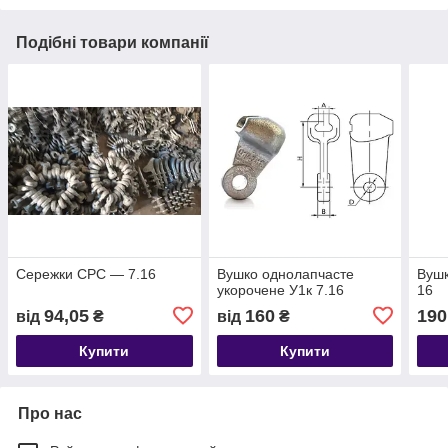
Подібні товари компанії
Сережки СРC — 7.16
Вушко однолапчасте
Вушк
укорочене У1к 7.16
16
94,05
160
190
від
₴
від
₴
Купити
Купити
Про нас