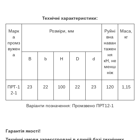
Технічні характеристики:
Марк
Розміри, мм
Руйні
Маса,
а
вна
кг
промз
наван
вужен
тажен
а
ня
B
b
H
D
d
кН, не
менш
ніж
ПРТ-1
23
22
100
22
23
120
1,15
2-1
Варіанти позначення: Промзвено ПРТ12-1
Гарантія якості!
Технічні умови зареєстровані в єдиній базі технічних