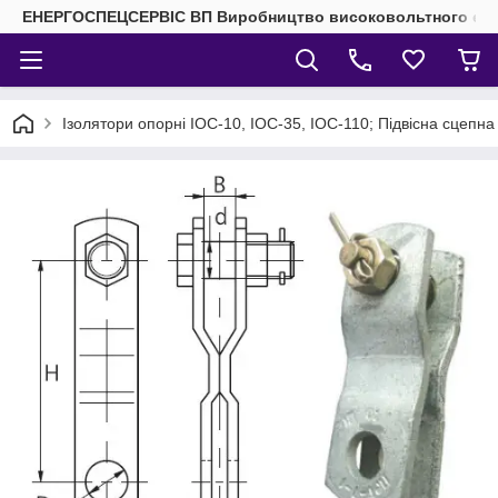
ЕНЕРГОСПЕЦСЕРВІС ВП Виробництво високовольтного елек
Ізолятори опорні ІОС-10, ІОС-35, ІОС-110; Підвісна сцепна