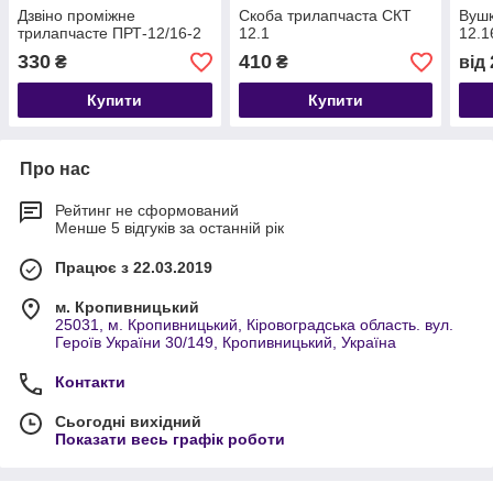
Дзвіно проміжне
Скоба трилапчаста СКТ
Вушк
трилапчасте ПРТ-12/16-2
12.1
12.1
330
410
₴
₴
від
Купити
Купити
Про нас
Рейтинг не сформований
Менше 5 відгуків за останній рік
Працює з 22.03.2019
м. Кропивницький
25031, м. Кропивницький, Кіровоградська область. вул.
Героїв України 30/149, Кропивницький, Україна
Контакти
Сьогодні вихідний
Показати весь графік роботи