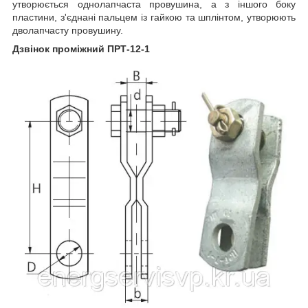
утворюється однолапчаста провушина, а з іншого боку
пластини, з'єднані пальцем із гайкою та шплінтом, утворюють
дволапчасту провушину.
Дзвінок проміжний ПРТ-12-1