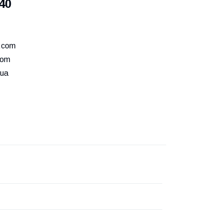
40
.com
com
ua