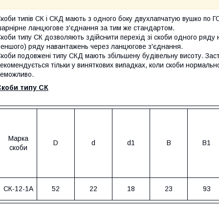
коби типів СК і СКД мають з одного боку двухлапчатую вушко по Г
арнірне ланцюгове з'єднання за тим же стандартом.
коби типу СК дозволяють здійснити перехід зі скоби одного ряду 
еншого) ряду навантажень через ланцюгове з'єднання.
коби подовжені типу СКД мають збільшену будівельну висоту. Засто
екомендується тільки у виняткових випадках, коли скоби нормальн
еможливо.
Скоби типу СК
Марка
D
d
d1
В
В1
скоби
СК-12-1А
52
22
18
23
93