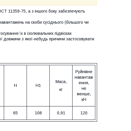
ОСТ 11359-75, а з іншого боку забезпечують
навантажень на скоби сусіднього (більшого чи
сування їх в ізолювальних підвісках
ої довжини з якої-небудь причини застосовувати
Руйнівне
навантаж
Маса,
ення,
H
H1
не
кг
менше,
кН
65
108
0,91
120