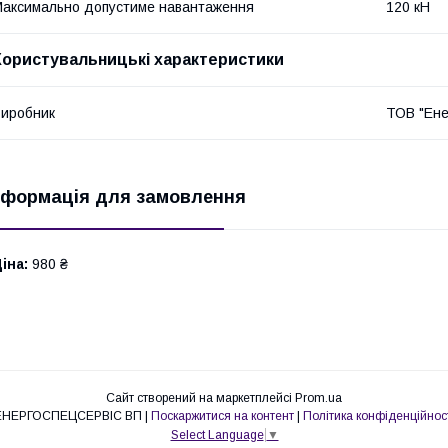
аксимально допустиме навантаження
120 кН
Користувальницькі характеристики
иробник
ТОВ "Ене
нформація для замовлення
іна:
980 ₴
Сайт створений на маркетплейсі
Prom.ua
ЕНЕРГОСПЕЦСЕРВІС ВП |
Поскаржитися на контент
|
Політика конфіденційнос
Select Language
▼