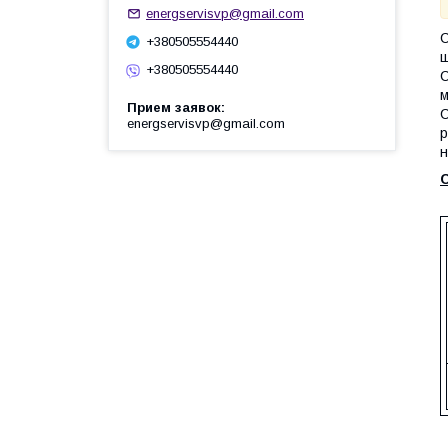
energservisvp@gmail.com
С
+380505554440
ш
+380505554440
С
м
Прием заявок
С
energservisvp@gmail.com
р
н