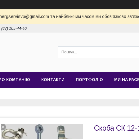
nergservisvp@gmail.com та найближчим часом ми обов'язково зв'яж
 (67) 105-44-40
РО КОМПАНІЮ
КОНТАКТИ
ПОРТФОЛІО
МИ НА FAC
Скоба СК 12-