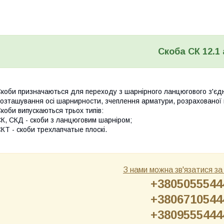
Скоба СК 12.1 
коби призначаються для переходу з шарнірного ланцюгового з'єдн
озташування осі шарнирности, зчеплення арматури, розрахованої 
коби випускаються трьох типів:
К, СКД - скоби з ланцюговим шарніром;
КТ - скоби трехлапчатые плоскі.
З нами можна зв'язатися з
+3805055544
+3806710544
+3809555444