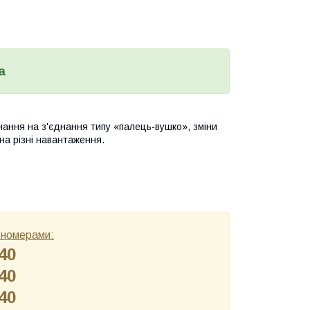
а
ання на з'єднання типу «палець-вушко», зміни
на різні навантаження.
а номерами:
40
40
40