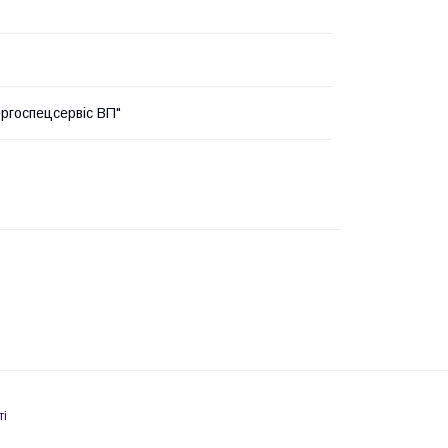
ргоспецсервіс ВП"
ті