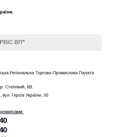
раїни.
РВІС ВП"
адська Регіональна Торгово-Промислова Палата
ер. Степовий, 6В.
 вул. Героїв України, 30
а номерами:
40
40