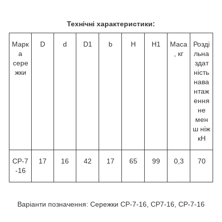
Технічні характеристики:
Марк
D
d
D1
b
H
H1
Маса
Розді
а
, кг
льна
сере
здат
жки
ність
нава
нтаж
ення
не
мен
ш ніж
кН
СР-7
17
16
42
17
65
99
0,3
70
-16
Варіанти позначення: Сережки СР-7-16, СР7-16, CP-7-16