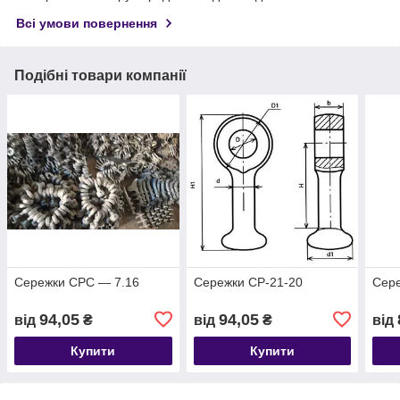
Всі умови повернення
Подібні товари компанії
Сережки СРC — 7.16
Сережки СР-21-20
Сере
94,05
94,05
від
₴
від
₴
від
Купити
Купити