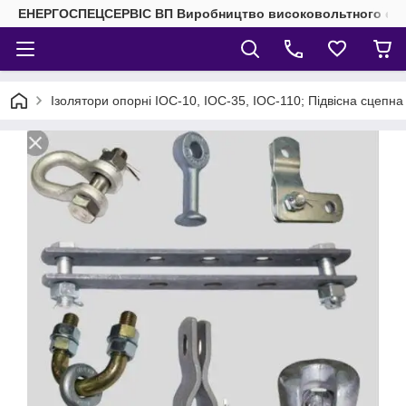
ЕНЕРГОСПЕЦСЕРВІС ВП Виробництво високовольтного елек
Ізолятори опорні ІОС-10, ІОС-35, ІОС-110; Підвісна сцепна